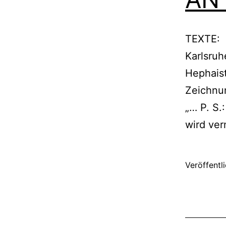
TEXTE:
Karlsruh
Hephaist
Zeichnun
„… P. S.
wird ver
Veröffentl