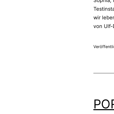
Sophia, 
Testinst
wir leb
von Ulf-
Veröffentl
PO