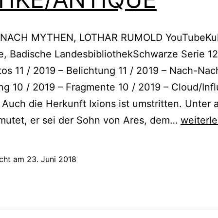
 NACH MYTHEN, LOTHAR RUMOLD YouTubeKult
e, Badische LandesbibliothekSchwarze Serie 12
os 11 / 2019 – Belichtung 11 / 2019 – Nach-Nac
g 10 / 2019 – Fragmente 10 / 2019 – Cloud/Inf
: Auch die Herkunft Ixions ist umstritten. Unter
ANTIKE
mutet, er sei der Sohn von Ares, dem…
weiterl
icht am
23. Juni 2018