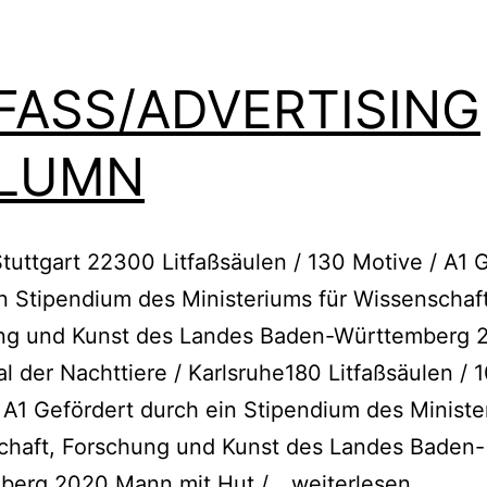
TFASS/ADVERTISING
LUMN
tuttgart 22300 Litfaßsäulen / 130 Motive / A1 
n Stipendium des Ministeriums für Wissenschaft
ng und Kunst des Landes Baden-Württemberg 
l der Nachttiere / Karlsruhe180 Litfaßsäulen / 
 A1 Gefördert durch ein Stipendium des Ministe
chaft, Forschung und Kunst des Landes Baden-
LITFASS/ADVERTI
berg 2020 Mann mit Hut /…
weiterlesen