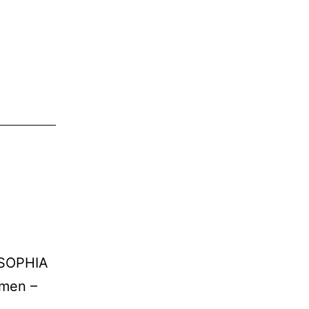
 SOPHIA
hmen –