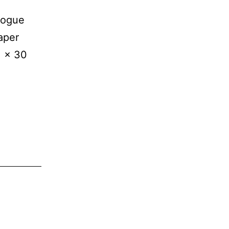
logue
aper
1 x 30