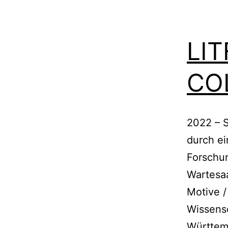
LI
CO
2022 – S
durch ei
Forschu
Wartesaa
Motive /
Wissens
Württem