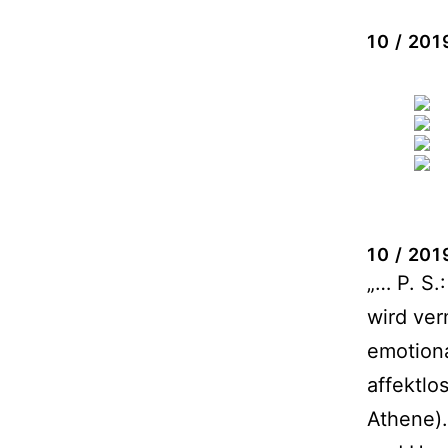
10 / 201
10 / 201
„… P. S.
wird ver
emotion
affektlo
Athene).