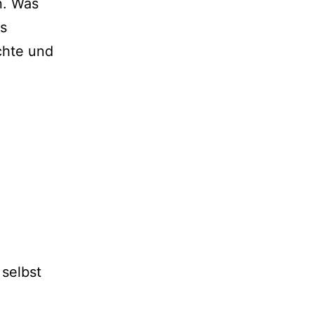
n. Was
s
chte und
 selbst