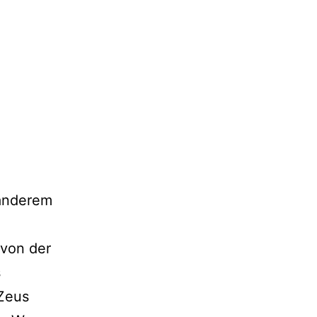
 anderem
 von der
s
 Zeus