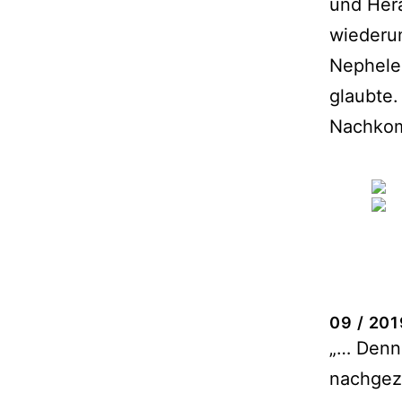
und Hera
wiederu
Nephele
glaubte.
Nachkom
09 / 201
„… Denn 
nachgeze