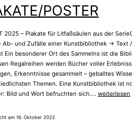
AKATE/POSTER
2025 – Plakate für Litfaßsäulen aus der Seri
 Ab- und Zufälle einer Kunstbibliothek -> Text /
t Ein besonderer Ort des Sammelns ist die Bibl
sen Regalreihen werden Bücher voller Erlebniss
gen, Erkenntnisse gesammelt – geballtes Wiss
iedlichsten Themen. Eine Kunstbibliothek ist n
PLAKATE/P
er: Bild und Wort befruchten sich.…
weiterlesen
icht am
16. Oktober 2022