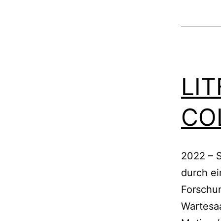
LI
CO
2022 – S
durch ei
Forschu
Wartesaa