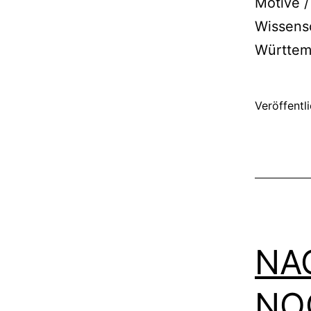
Motive /
Wissens
Württem
Veröffentl
NA
NO