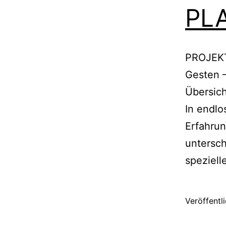
PL
PROJEKT 
Gesten –
Übersich
In endlo
Erfahrun
untersch
speziell
Veröffentl