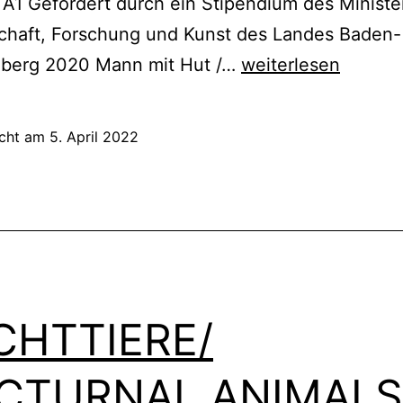
 A1 Gefördert durch ein Stipendium des Ministe
chaft, Forschung und Kunst des Landes Baden-
LITFASS/ADVERTI
berg 2020 Mann mit Hut /…
weiterlesen
COLUMN
icht am
5. April 2022
CHTTIERE/
CTURNAL ANIMALS