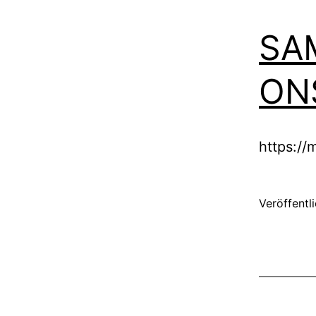
SA
ON
https:/
Veröffentl