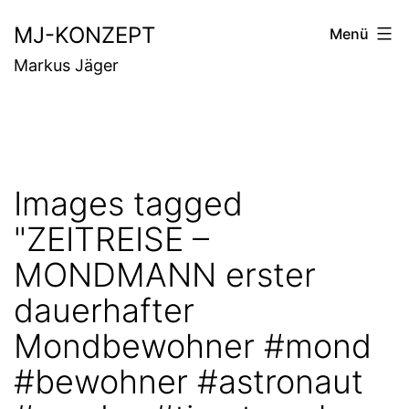
Zum
MJ-KONZEPT
Menü
Inhalt
Markus Jäger
springen
Images tagged
"ZEITREISE –
MONDMANN erster
dauerhafter
Mondbewohner #mond
#bewohner #astronaut