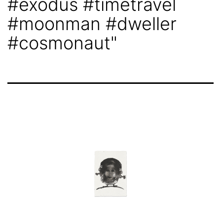
#exodus #timetravel
#moonman #dweller
#cosmonaut"