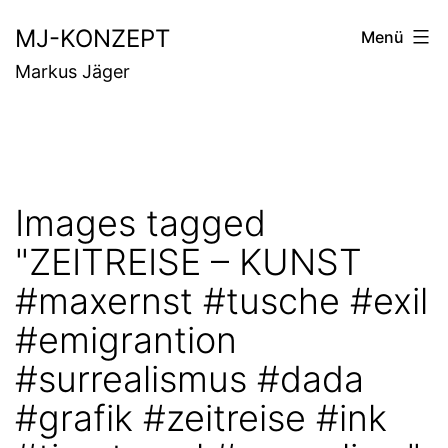
Zum
MJ-KONZEPT
Menü
Inhalt
Markus Jäger
springen
Images tagged
"ZEITREISE – KUNST
#maxernst #tusche #exil
#emigrantion
#surrealismus #dada
#grafik #zeitreise #ink