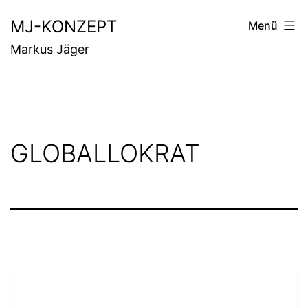
Zum
MJ-KONZEPT
Menü
Inhalt
Markus Jäger
springen
GLOBALLOKRAT
Video-
Player