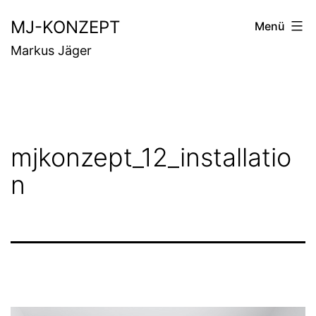
Zum
MJ-KONZEPT
Menü
Inhalt
Markus Jäger
springen
mjkonzept_12_installatio
n